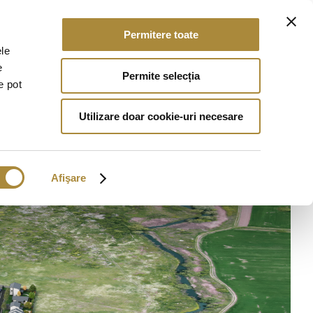
Permitere toate
ele
e
Permite selecția
e pot
Utilizare doar cookie-uri necesare
Afişare