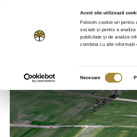
Omiteți
11%
Acest site utilizează cook
conținutul
Folosim cookie-uri pentru a 
sociale și pentru a analiza
publicitate și de analize inf
combina cu alte informații o
Selecția
Necesare
P
consimțământului