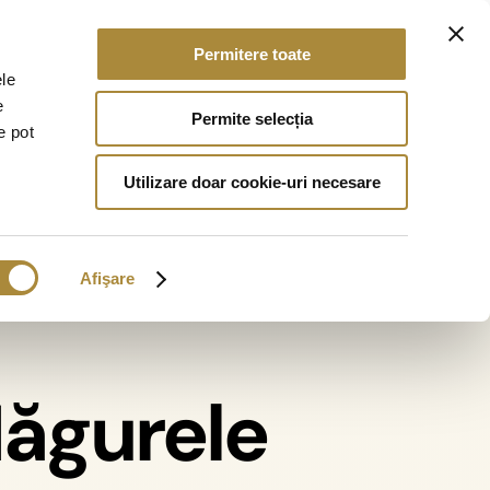
Permitere toate
Utile
0733 401 068
Contact
ele
e
Permite selecția
e pot
Residence
Elite Residence
Utilizare doar cookie-uri necesare
le 2
Măgurele 1
Afişare
t
Finalizat
partamentele
175 de apartamentele
TE
VÂNDUTE
Măgurele