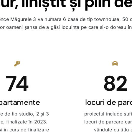
r, liniștit și plin 
sidence Măgurele 3 va număra 6 case de tip townhouse, 50
tor oameni șansa de a găsi locuința pe care și-o doreau înt
74
82
partamente
locuri de par
e de tip studio, 2 și 3
proiectul include suf
, finalizate în 2023,
locuri de parcare ca
i în curs de finalizare
vândute cu titlu 