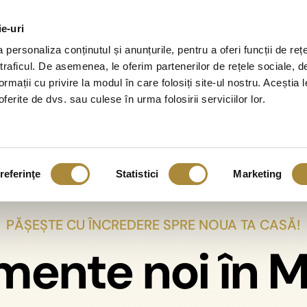
ie-uri
ct
Apartamente
Case
Localizare
Informații 
personaliza conținutul și anunțurile, pentru a oferi funcții de reț
 traficul. De asemenea, le oferim partenerilor de rețele sociale, d
ormații cu privire la modul în care folosiți site-ul nostru. Aceștia l
ferite de dvs. sau culese în urma folosirii serviciilor lor.
Elite Residence
Elite 
Măgurele 2C
Măgure
referinţe
Statistici
Marketing
Autorizat, finalizare în
Finaliza
PĂȘEȘTE CU ÎNCREDERE SPRE NOUA TA CASĂ!
ele
2027
74 de a
5 case disponibile
VÂNDU
ente noi în 
ție,