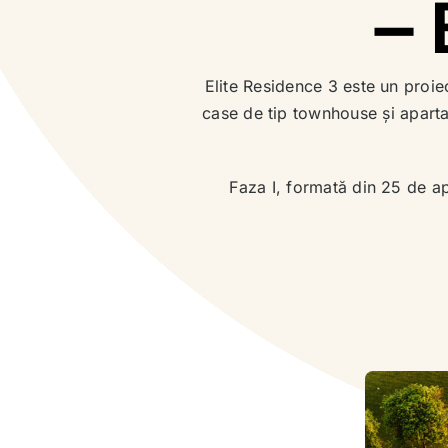
– 
7 case disponibile din
13 apartamente
23
disponibile din 4
Elite Residence 3 este un proiec
case de tip townhouse și aparta
Faza I, formată din 25 de ap