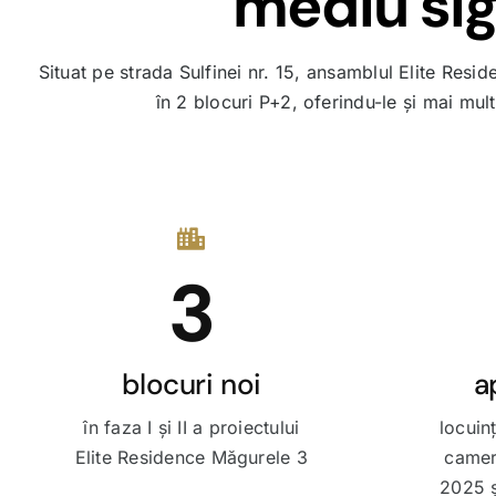
mediu sigu
Situat pe strada Sulfinei nr. 15, ansamblul Elite Re
în 2 blocuri P+2, oferindu-le și mai mul
3
blocuri noi
a
în faza I și II a proiectului
locuinț
Elite Residence Măgurele 3
camere
2025 ș