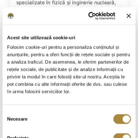
specializate în fizică și inginerie nucleară,
laseri și plasmă, fizica materialelor, fizica
Pământului și optoelectronică.
În același perimetru funcționează Facultatea
Acest site utilizează cookie-uri
de Fizică a Universității din București și
Folosim cookie-uri pentru a personaliza conținutul și
infrastructuri de cercetare precum ELI-NP.
anunțurile, pentru a oferi funcții de rețele sociale și pentru
a analiza traficul. De asemenea, le oferim partenerilor de
Această concentrare nu înseamnă că
rețele sociale, de publicitate și de analize informații cu
fiecare locuitor are acces direct în
privire la modul în care folosiți site-ul nostru. Aceștia le
laboratoare. Înseamnă însă că orașul are o
pot combina cu alte informații oferite de dvs. sau culese
identitate intelectuală distinctă și un mediu
în urma folosirii serviciilor lor.
din care pot apărea evenimente, programe
educaționale și colaborări greu de întâlnit
Selecția
într-o localitate suburbană obișnuită.
Necesare
consimțământului
Citește mai multe despre: