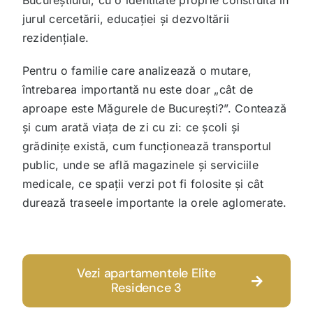
jurul cercetării, educației și dezvoltării
Contact
rezidențiale.
0733 401 068
Pentru o familie care analizează o mutare,
întrebarea importantă nu este doar „cât de
aproape este Măgurele de București?”. Contează
și cum arată viața de zi cu zi: ce școli și
grădinițe există, cum funcționează transportul
public, unde se află magazinele și serviciile
medicale, ce spații verzi pot fi folosite și cât
durează traseele importante la orele aglomerate.
Vezi apartamentele Elite
Residence 3