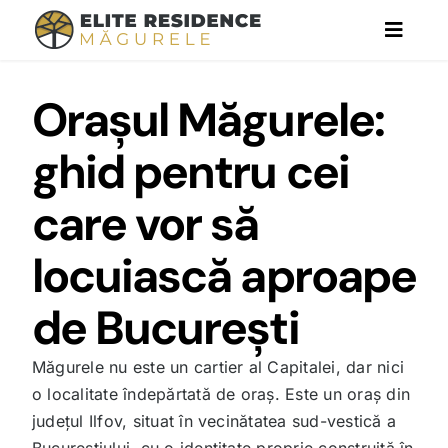
Omiteți
Naviga
conținutul
Toggle
Orașul Măgurele:
Acasă
ghid pentru cei
Proiect
care vor să
Apartamente
locuiască aproape
Case
de București
Localizare
Măgurele nu este un cartier al Capitalei, dar nici
o localitate îndepărtată de oraș. Este un oraș din
Informații Utile
județul Ilfov, situat în vecinătatea sud-vestică a
Bucureștiului, cu o identitate proprie construită în