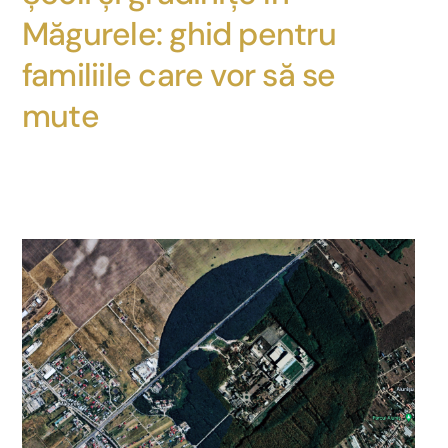
Măgurele: ghid pentru
familiile care vor să se
mute