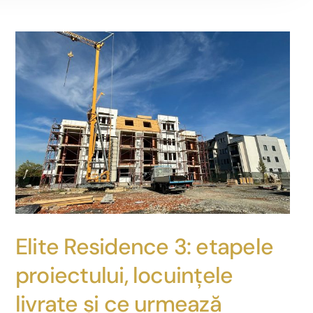
Elite Residence 3: etapele
proiectului, locuințele
livrate și ce urmează