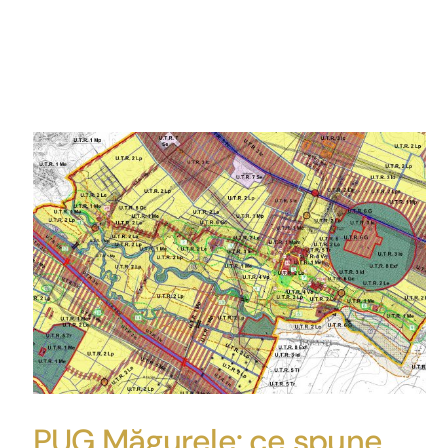
7 case disponibile din
13 apartamente
23
disponibile din 4
PUG Măgurele: ce spune