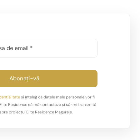
Abonați-vă
dențialitate
și înteleg că datele mele personale vor fi
i Elite Residence să mă contacteze și să-mi transmită
spre proiectul Elite Residence Măgurele.