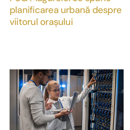
planificarea urbană despre
viitorul orașului