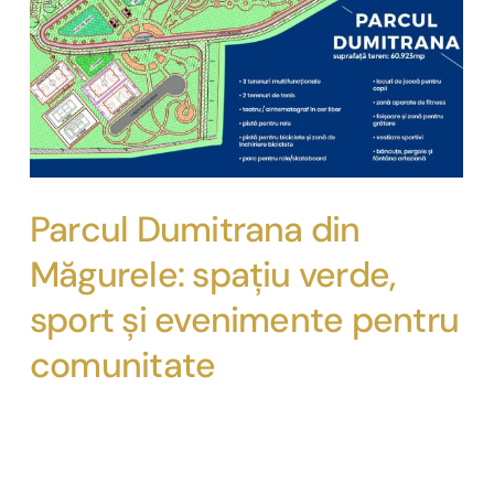
Parcul Dumitrana din
Măgurele: spațiu verde,
sport și evenimente pentru
comunitate