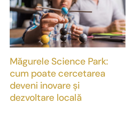
Măgurele Science Park:
cum poate cercetarea
deveni inovare și
dezvoltare locală