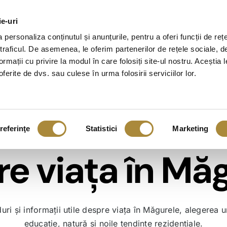
ie-uri
ct
Apartamente
Case
Localizare
Informații 
personaliza conținutul și anunțurile, pentru a oferi funcții de reț
 traficul. De asemenea, le oferim partenerilor de rețele sociale, d
ormații cu privire la modul în care folosiți site-ul nostru. Aceștia l
ferite de dvs. sau culese în urma folosirii serviciilor lor.
Elite Residence
Elite 
Măgurele 2C
Măgure
E LIVING – Gh
referinţe
Statistici
Marketing
Autorizat, finalizare în
Finaliza
e viața în Mă
ele
2027
74 de a
5 case disponibile
VÂNDU
ție,
uri și informații utile despre viața în Măgurele, alegerea u
educație, natură și noile tendințe rezidențiale.