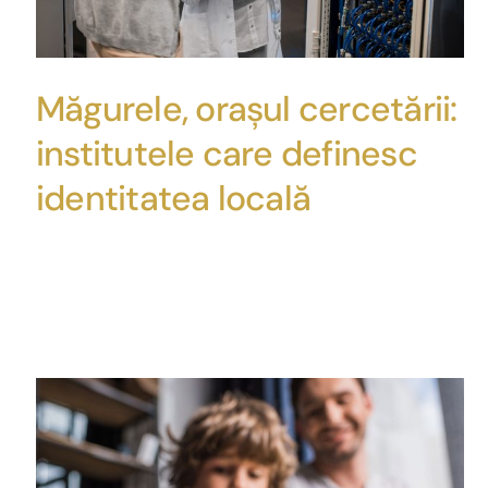
Măgurele, orașul cercetării:
institutele care definesc
identitatea locală