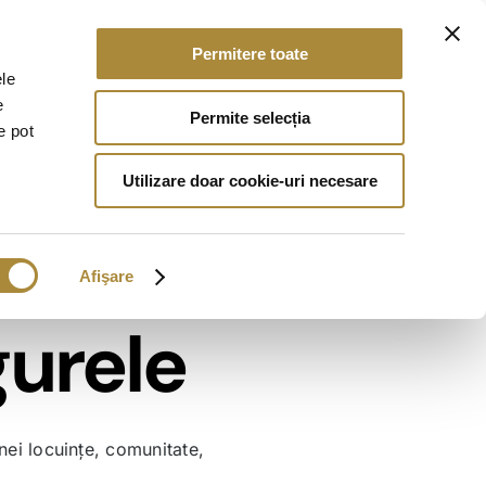
Permitere toate
Utile
0733 401 068
Contact
ele
e
Permite selecția
e pot
Residence
Elite Residence
Utilizare doar cookie-uri necesare
le 2
Măgurele 1
iduri
Afişare
t
Finalizat
gurele
partamentele
175 de apartamentele
TE
VÂNDUTE
nei locuințe, comunitate,